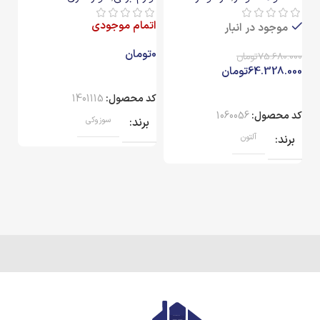
اتمام موجودی
ات
موجود در انبار
0
تومان
75.680.000
تومان
64.328.000
تومان
کد
کد محصول:
1401115
ب
کد محصول:
1060056
برند
سوزوکی
برند
آلتون