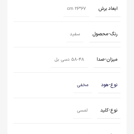
ابعاد برش
۶۷*۲۶ cm
رنگ-محصول
سفید
میزان-صدا
۵۸-۴۸ دسی بل
نوع-هود
مخفی
نوع-کلید
لمسی