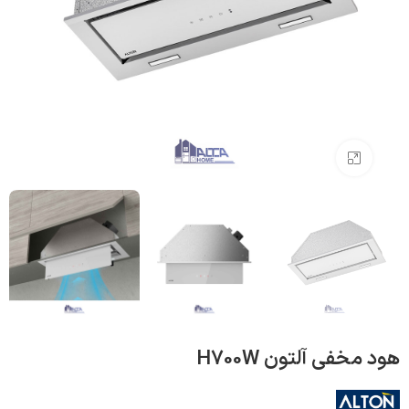
بزرگنمایی تصویر
هود مخفی آلتون H700W