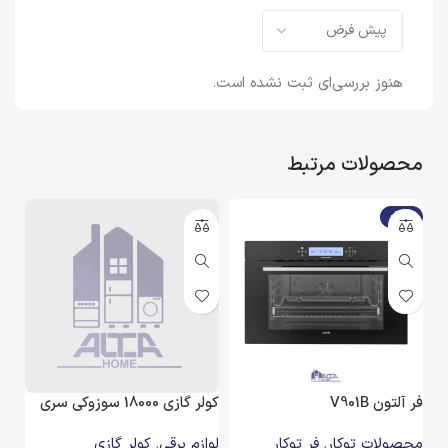
هنوز بررسی‌ای ثبت نشده است.
محصولات مرتبط
-15%
فر آلتون V901B
کولر گازی 18000 سوزوکی سری
اجاق
18H410 سرد و گرم
محصولات توکار
,
فر توکار
لوازم برقی
,
کولر گازی
محص