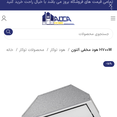
تمامی قیمت های فروشگاه بروز می باشد با خیال راحت خرید کنید
:)
هود مخفی آلتون H700W
هود توکار
محصولات توکار
خانه
-15%